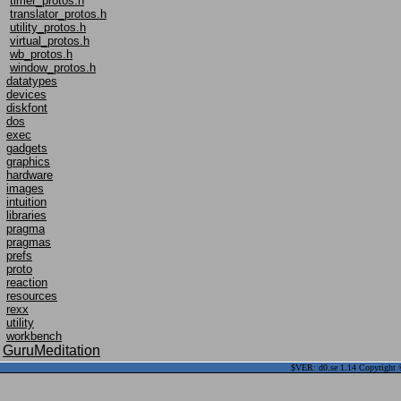
timer_protos.h
translator_protos.h
utility_protos.h
virtual_protos.h
wb_protos.h
window_protos.h
datatypes
devices
diskfont
dos
exec
gadgets
graphics
hardware
images
intuition
libraries
pragma
pragmas
prefs
proto
reaction
resources
rexx
utility
workbench
GuruMeditation
$VER: d0.se 1.14 Copyright ©