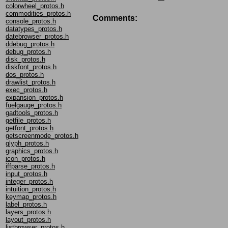
colorwheel_protos.h
commodities_protos.h
Comments:
console_protos.h
datatypes_protos.h
datebrowser_protos.h
ddebug_protos.h
debug_protos.h
disk_protos.h
diskfont_protos.h
dos_protos.h
drawlist_protos.h
exec_protos.h
expansion_protos.h
fuelgauge_protos.h
gadtools_protos.h
getfile_protos.h
getfont_protos.h
getscreenmode_protos.h
glyph_protos.h
graphics_protos.h
icon_protos.h
iffparse_protos.h
input_protos.h
integer_protos.h
intuition_protos.h
keymap_protos.h
label_protos.h
layers_protos.h
layout_protos.h
listbrowser_protos.h