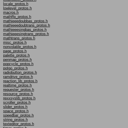
locale_protos.h
lowlevel_protos.h
macros.h
mathffp_protos.h
mathieeedoubbas_protos.h
mathieeedoubtrans_protos.h
mathieeesingbas_protos.h
mathieeesingtrans_protos.h
mathtrans_protos.h
misc_protos.h
nonvolatile_protos.h
page_protos.h
palette_protos.h
penmap_protos.h
popcycle_protos.h
potgo_protos.h
radiobutton_protos.h
ramdrive_protos.h
reaction_lib_protos.h
realtime_protos.h
requester_protos.h
resource_protos.h
rexxsyslib_protos.h
scroller_protos.h
slider_protos.h
space_protos.h
speedbar_protos.h
string_protos.h
texteditor_protos.h