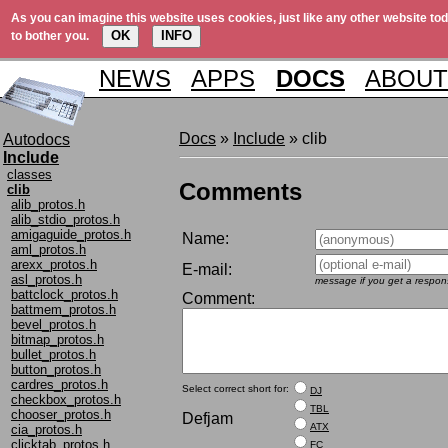
As you can imagine this website uses cookies, just like any other website tod
OK
INFO
to bother you.
NEWS
APPS
DOCS
ABOUT
Docs
»
Include
» clib
Autodocs
Include
classes
Comments
clib
alib_protos.h
alib_stdio_protos.h
amigaguide_protos.h
Name:
aml_protos.h
arexx_protos.h
E-mail:
asl_protos.h
message if you get a respons
battclock_protos.h
Comment:
battmem_protos.h
bevel_protos.h
bitmap_protos.h
bullet_protos.h
button_protos.h
cardres_protos.h
Select correct short for:
DJ
checkbox_protos.h
TBL
chooser_protos.h
Defjam
ATX
cia_protos.h
clicktab_protos.h
FC